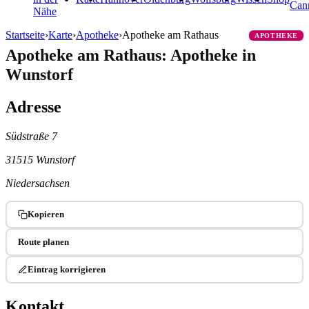
Can
Nähe
Startseite
›
Karte
›
Apotheke
›
Apotheke am Rathaus
APOTHEKE
Apotheke am Rathaus: Apotheke in
Wunstorf
Adresse
Südstraße 7
31515 Wunstorf
Niedersachsen
Kopieren
Route planen
Eintrag korrigieren
Kontakt