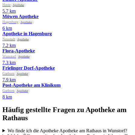
Haste
Apotheke
5.7 km
Möwen Apotheke
Hagenburg
Apotheke
6 km
Apotheke in Hagenburg
Neustadt
Apotheke
7.2 km
Flora-Apotheke
Wunstorf
Apotheke
7.3 km
Frielinger Dorf-Apotheke
Garbsen
Apotheke
7.9 km
Post-Apotheke am Klinikum
Garbsen
Apotheke
8 km
Häufig gestellte Fragen zu Apotheke am
Rathaus
Wo finde ich die Apotheke Apotheke am Rathaus in Wunstorf?