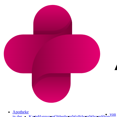
Apotheke
von
in der
Karte
Hannover
Oldenburg
Wolfsburg
Wissen
Shop