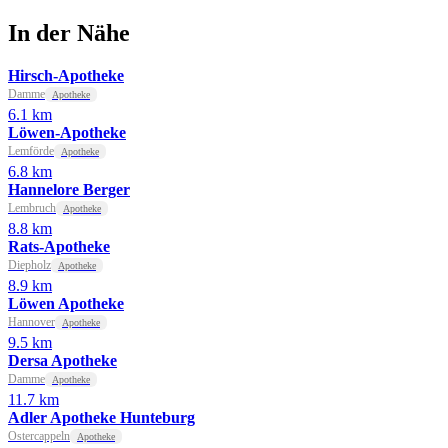
In der Nähe
Hirsch-Apotheke
Damme
Apotheke
6.1 km
Löwen-Apotheke
Lemförde
Apotheke
6.8 km
Hannelore Berger
Lembruch
Apotheke
8.8 km
Rats-Apotheke
Diepholz
Apotheke
8.9 km
Löwen Apotheke
Hannover
Apotheke
9.5 km
Dersa Apotheke
Damme
Apotheke
11.7 km
Adler Apotheke Hunteburg
Ostercappeln
Apotheke