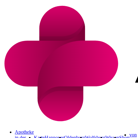
Apotheke
von
in der
Karte
Hannover
Oldenburg
Wolfsburg
Wissen
Shop