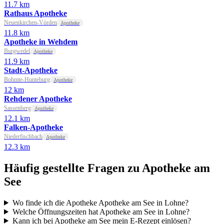
11.7 km
Rathaus Apotheke
Neuenkirchen-Vörden
Apotheke
11.8 km
Apotheke in Wehdem
Burgwedel
Apotheke
11.9 km
Stadt-Apotheke
Bohmte-Hunteburg
Apotheke
12 km
Rehdener Apotheke
Sassenberg
Apotheke
12.1 km
Falken-Apotheke
Niederfischbach
Apotheke
12.3 km
Häufig gestellte Fragen zu Apotheke am
See
Wo finde ich die Apotheke Apotheke am See in Lohne?
Welche Öffnungszeiten hat Apotheke am See in Lohne?
Kann ich bei Apotheke am See mein E-Rezept einlösen?