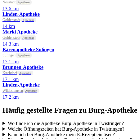
Neustadt
Apotheke
13.6 km
Linden-Apotheke
Goldenstedt
Apotheke
14 km
Markt Apotheke
Goldenstedt
Apotheke
14.3 km
Bärenapotheke Sulingen
Sulingen
Apotheke
17.1 km
Brunnen-Apotheke
Kirchdorf
Apotheke
17.1 km
Linden-Apotheke
Wildeshausen
Apotheke
17.2 km
Häufig gestellte Fragen zu Burg-Apotheke
Wo finde ich die Apotheke Burg-Apotheke in Twistringen?
Welche Öffnungszeiten hat Burg-Apotheke in Twistringen?
Kann ich bei Burg-Apotheke mein E-Rezept einlösen?