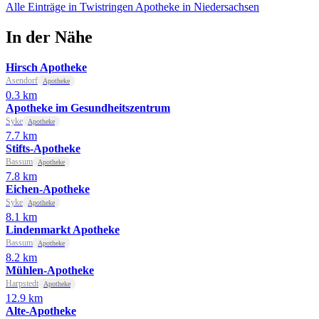
Alle Einträge in Twistringen
Apotheke in Niedersachsen
In der Nähe
Hirsch Apotheke
Asendorf
Apotheke
0.3 km
Apotheke im Gesundheitszentrum
Syke
Apotheke
7.7 km
Stifts-Apotheke
Bassum
Apotheke
7.8 km
Eichen-Apotheke
Syke
Apotheke
8.1 km
Lindenmarkt Apotheke
Bassum
Apotheke
8.2 km
Mühlen-Apotheke
Harpstedt
Apotheke
12.9 km
Alte-Apotheke