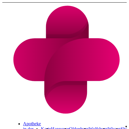
Cannabis Rezept & Blüten
CannaZen.de
Apotheke
in der
Karte
Hannover
Oldenburg
Wolfsburg
Wissen
Sho