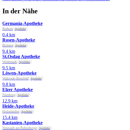
In der Nähe
Germania-Apotheke
Rethem
Apotheke
0.4 km
Rosen-Apotheke
Bremen
Apotheke
9.4 km
St.Osdag Apotheke
Wedemark
Apotheke
9.5 km
Löwen-Apotheke
Walsrode-Benefeld
Apotheke
9.8 km
Elzer Apotheke
Nienburg
Apotheke
12.9 km
Heide-Apotheke
Holzminden
Apotheke
15.4 km
Kastanien-Apotheke
Neustadt am Rübenberge
Apotheke