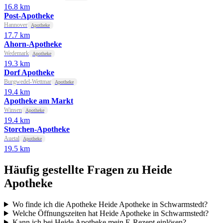
16.8 km
Post-Apotheke
Hannover
Apotheke
17.7 km
Ahorn-Apotheke
Wedemark
Apotheke
19.3 km
Dorf Apotheke
Burgwedel-Wettmar
Apotheke
19.4 km
Apotheke am Markt
Winsen
Apotheke
19.4 km
Storchen-Apotheke
Auetal
Apotheke
19.5 km
Häufig gestellte Fragen zu Heide
Apotheke
Wo finde ich die Apotheke Heide Apotheke in Schwarmstedt?
Welche Öffnungszeiten hat Heide Apotheke in Schwarmstedt?
Kann ich bei Heide Apotheke mein E-Rezept einlösen?