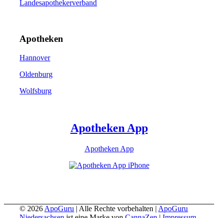
Landesapothekerverband
Apotheken
Hannover
Oldenburg
Wolfsburg
Apotheken App
Apotheken App
© 2026
ApoGuru
| Alle Rechte vorbehalten |
ApoGuru
Niedersachsen
ist eine Marke von
CannaZen
|
Impressum