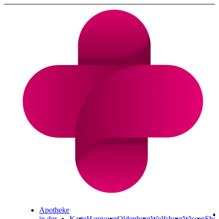
Cannabis Rezept & Blüten
CannaZen.de
Apotheke
in der
Karte
Hannover
Oldenburg
Wolfsburg
Wissen
Sho