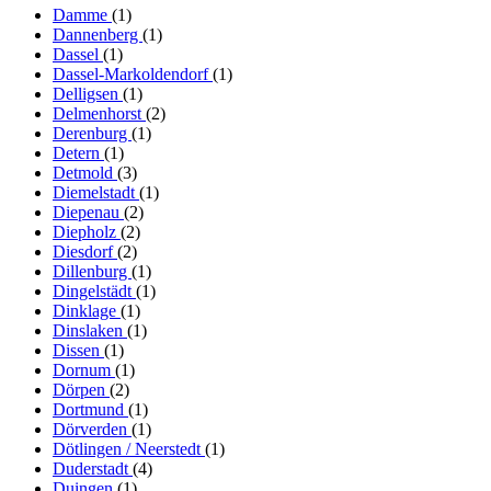
Damme
(1)
Dannenberg
(1)
Dassel
(1)
Dassel-Markoldendorf
(1)
Delligsen
(1)
Delmenhorst
(2)
Derenburg
(1)
Detern
(1)
Detmold
(3)
Diemelstadt
(1)
Diepenau
(2)
Diepholz
(2)
Diesdorf
(2)
Dillenburg
(1)
Dingelstädt
(1)
Dinklage
(1)
Dinslaken
(1)
Dissen
(1)
Dornum
(1)
Dörpen
(2)
Dortmund
(1)
Dörverden
(1)
Dötlingen / Neerstedt
(1)
Duderstadt
(4)
Duingen
(1)