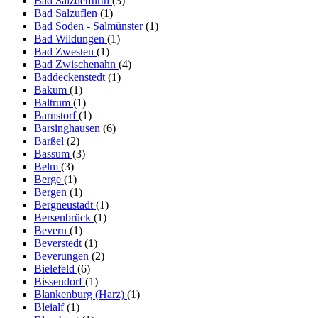
Bad Salzdetfurth
(3)
Bad Salzuflen
(1)
Bad Soden - Salmünster
(1)
Bad Wildungen
(1)
Bad Zwesten
(1)
Bad Zwischenahn
(4)
Baddeckenstedt
(1)
Bakum
(1)
Baltrum
(1)
Barnstorf
(1)
Barsinghausen
(6)
Barßel
(2)
Bassum
(3)
Belm
(3)
Berge
(1)
Bergen
(1)
Bergneustadt
(1)
Bersenbrück
(1)
Bevern
(1)
Beverstedt
(1)
Beverungen
(2)
Bielefeld
(6)
Bissendorf
(1)
Blankenburg (Harz)
(1)
Bleialf
(1)