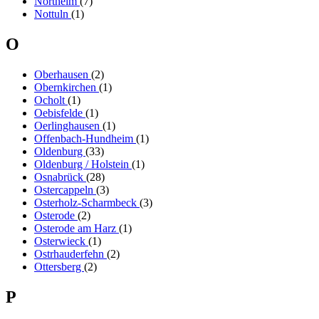
Northeim
(7)
Nottuln
(1)
O
Oberhausen
(2)
Obernkirchen
(1)
Ocholt
(1)
Oebisfelde
(1)
Oerlinghausen
(1)
Offenbach-Hundheim
(1)
Oldenburg
(33)
Oldenburg / Holstein
(1)
Osnabrück
(28)
Ostercappeln
(3)
Osterholz-Scharmbeck
(3)
Osterode
(2)
Osterode am Harz
(1)
Osterwieck
(1)
Ostrhauderfehn
(2)
Ottersberg
(2)
P