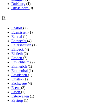
Duisburg
(1)
Düsseldorf
(9)
E
Ebstorf
(2)
Edemissen
(1)
Edertal
(1)
Edewecht
(4)
Ehlershausen
(1)
Einbeck
(4)
Elsfleth
(2)
Emden
(7)
Emlichheim
(2)
Emmerich
(1)
Emmerthal
(1)
Emsdetten
(1)
Emstek
(1)
Eschwege
(4)
Esens
(2)
Essen
(1)
Esterwegen
(1)
Eystrup
(1)