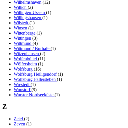
Wilhelmshaven
(12)
Willich
(2)
Willingen-Usseln
(1)
Willingshausen
(1)
Wilstedt
(1)
Winsen
(1)
Wittenberge
(1)
Wittingen
(3)
Wittmund
(4)
Wittmund / Burhafe
(1)
Witzenhausen
(2)
Wolfenbüttel
(11)
Wölfersheim
(1)
Wolfsburg
(16)
Wolfsburg Heiligendorf
(1)
Wolfsburg-Fallersleben
(1)
Wrestedt
(1)
Wunstorf
(9)
Wurster Nordseeküste
(1)
Z
Zetel
(2)
Zeven
(1)