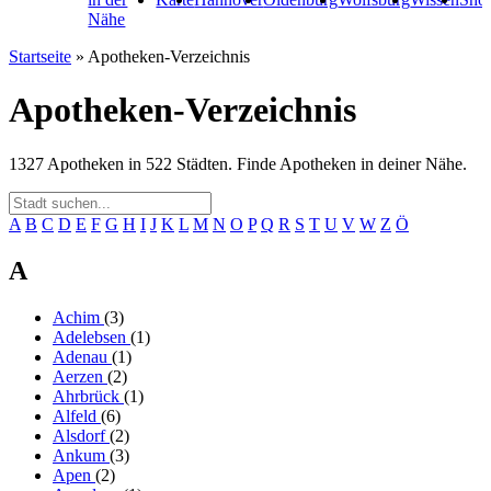
Nähe
Startseite
»
Apotheken-Verzeichnis
Apotheken-Verzeichnis
1327 Apotheken in 522 Städten. Finde Apotheken in deiner Nähe.
A
B
C
D
E
F
G
H
I
J
K
L
M
N
O
P
Q
R
S
T
U
V
W
Z
Ö
A
Achim
(3)
Adelebsen
(1)
Adenau
(1)
Aerzen
(2)
Ahrbrück
(1)
Alfeld
(6)
Alsdorf
(2)
Ankum
(3)
Apen
(2)