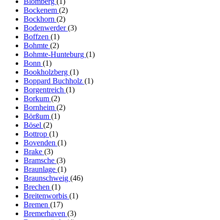
Blomberg
(1)
Bockenem
(2)
Bockhorn
(2)
Bodenwerder
(3)
Boffzen
(1)
Bohmte
(2)
Bohmte-Hunteburg
(1)
Bonn
(1)
Bookholzberg
(1)
Boppard Buchholz
(1)
Borgentreich
(1)
Borkum
(2)
Bornheim
(2)
Börßum
(1)
Bösel
(2)
Bottrop
(1)
Bovenden
(1)
Brake
(3)
Bramsche
(3)
Braunlage
(1)
Braunschweig
(46)
Brechen
(1)
Breitenworbis
(1)
Bremen
(17)
Bremerhaven
(3)