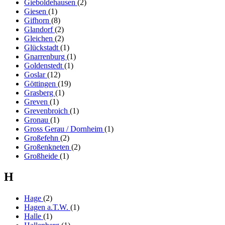
Gieboldehausen
(2)
Giesen
(1)
Gifhorn
(8)
Glandorf
(2)
Gleichen
(2)
Glückstadt
(1)
Gnarrenburg
(1)
Goldenstedt
(1)
Goslar
(12)
Göttingen
(19)
Grasberg
(1)
Greven
(1)
Grevenbroich
(1)
Gronau
(1)
Gross Gerau / Dornheim
(1)
Großefehn
(2)
Großenkneten
(2)
Großheide
(1)
H
Hage
(2)
Hagen a.T.W.
(1)
Halle
(1)