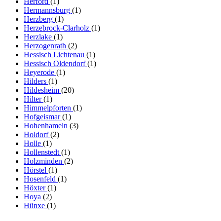
Herford
(1)
Hermannsburg
(1)
Herzberg
(1)
Herzebrock-Clarholz
(1)
Herzlake
(1)
Herzogenrath
(2)
Hessisch Lichtenau
(1)
Hessisch Oldendorf
(1)
Heyerode
(1)
Hilders
(1)
Hildesheim
(20)
Hilter
(1)
Himmelpforten
(1)
Hofgeismar
(1)
Hohenhameln
(3)
Holdorf
(2)
Holle
(1)
Hollenstedt
(1)
Holzminden
(2)
Hörstel
(1)
Hosenfeld
(1)
Höxter
(1)
Hoya
(2)
Hünxe
(1)