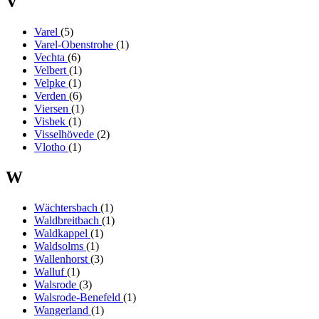
V
Varel
(5)
Varel-Obenstrohe
(1)
Vechta
(6)
Velbert
(1)
Velpke
(1)
Verden
(6)
Viersen
(1)
Visbek
(1)
Visselhövede
(2)
Vlotho
(1)
W
Wächtersbach
(1)
Waldbreitbach
(1)
Waldkappel
(1)
Waldsolms
(1)
Wallenhorst
(3)
Walluf
(1)
Walsrode
(3)
Walsrode-Benefeld
(1)
Wangerland
(1)