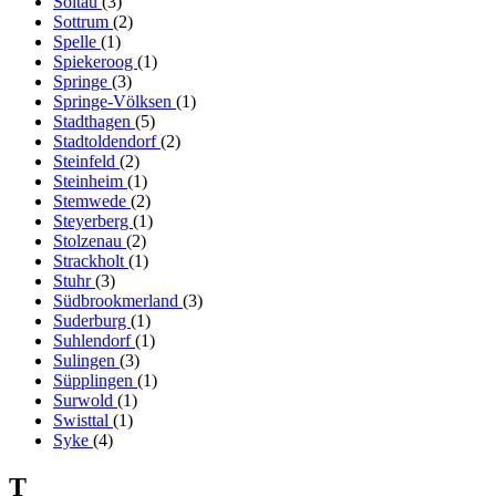
Soltau
(3)
Sottrum
(2)
Spelle
(1)
Spiekeroog
(1)
Springe
(3)
Springe-Völksen
(1)
Stadthagen
(5)
Stadtoldendorf
(2)
Steinfeld
(2)
Steinheim
(1)
Stemwede
(2)
Steyerberg
(1)
Stolzenau
(2)
Strackholt
(1)
Stuhr
(3)
Südbrookmerland
(3)
Suderburg
(1)
Suhlendorf
(1)
Sulingen
(3)
Süpplingen
(1)
Surwold
(1)
Swisttal
(1)
Syke
(4)
T