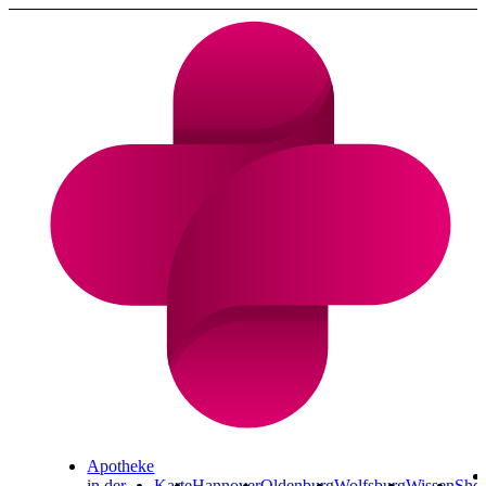
Cannabis Rezept & Blüten
CannaZen.de
Apotheke
in der
Karte
Hannover
Oldenburg
Wolfsburg
Wissen
Sho