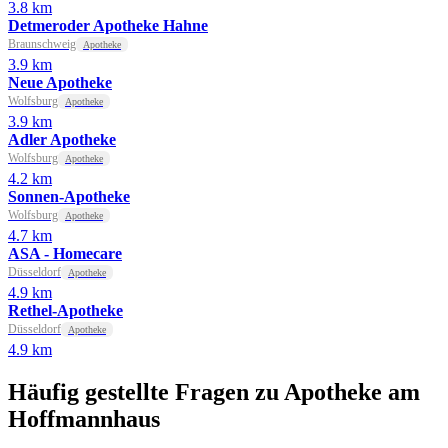
3.8 km
Detmeroder Apotheke Hahne
Braunschweig
Apotheke
3.9 km
Neue Apotheke
Wolfsburg
Apotheke
3.9 km
Adler Apotheke
Wolfsburg
Apotheke
4.2 km
Sonnen-Apotheke
Wolfsburg
Apotheke
4.7 km
ASA - Homecare
Düsseldorf
Apotheke
4.9 km
Rethel-Apotheke
Düsseldorf
Apotheke
4.9 km
Häufig gestellte Fragen zu Apotheke am
Hoffmannhaus