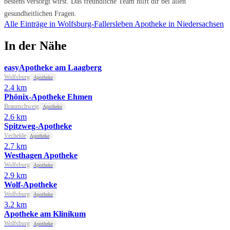
bestens versorgt wirst. Das freundliche Team hilft dir bei allen
gesundheitlichen Fragen.
Alle Einträge in Wolfsburg-Fallersleben
Apotheke in Niedersachsen
In der Nähe
easyApotheke am Laagberg
Wolfsburg
Apotheke
2.4 km
Phönix-Apotheke Ehmen
Braunschweig
Apotheke
2.6 km
Spitzweg-Apotheke
Vechelde
Apotheke
2.7 km
Westhagen Apotheke
Wolfsburg
Apotheke
2.9 km
Wolf-Apotheke
Wolfsburg
Apotheke
3.2 km
Apotheke am Klinikum
Wolfsburg
Apotheke