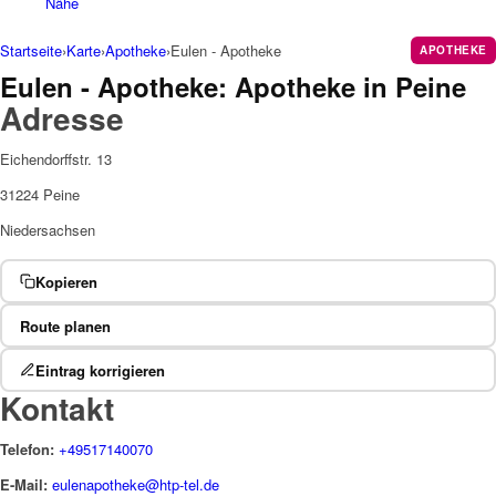
Nähe
Startseite
›
Karte
›
Apotheke
›
Eulen - Apotheke
APOTHEKE
Eulen - Apotheke: Apotheke in Peine
Adresse
Eichendorffstr. 13
31224 Peine
Niedersachsen
Kopieren
Route planen
Eintrag korrigieren
Kontakt
Telefon:
+49517140070
E-Mail:
eulenapotheke@htp-tel.de