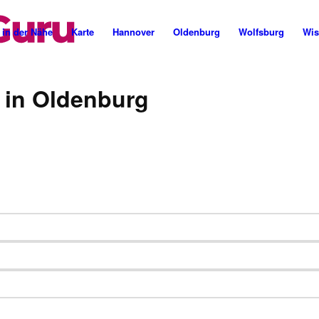
Cannabis Rezept & Blüten
CannaZen.de
 in der Nähe
Karte
Hannover
Oldenburg
Wolfsburg
Wis
 in Oldenburg