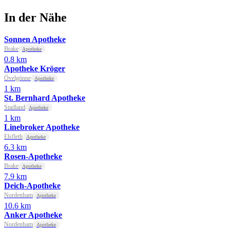
In der Nähe
Sonnen Apotheke
Brake
Apotheke
0.8 km
Apotheke Kröger
Övelgönne
Apotheke
1 km
St. Bernhard Apotheke
Stadland
Apotheke
1 km
Linebroker Apotheke
Elsfleth
Apotheke
6.3 km
Rosen-Apotheke
Brake
Apotheke
7.9 km
Deich-Apotheke
Nordenham
Apotheke
10.6 km
Anker Apotheke
Nordenham
Apotheke