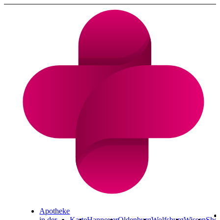
Cannabis Rezept & Blüten
CannaZen.de
Apotheke
in der
Karte
Hannover
Oldenburg
Wolfsburg
Wissen
Sho